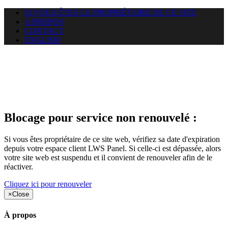
SI VOUS ÊTES LE PROPRIÉTAIRE DE CE SITE
A PROPOS
CONTACT
ENGLISH
Le site web duoscom.com
auquel vous essayez d’accéder
est suspendu
Blocage pour service non renouvelé :
Si vous êtes propriétaire de ce site web, vérifiez sa date d'expiration
depuis votre espace client LWS Panel. Si celle-ci est dépassée, alors
votre site web est suspendu et il convient de renouveler afin de le
réactiver.
Cliquez ici pour renouveler
×
Close
À propos