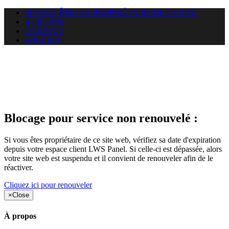
SI VOUS ÊTES LE PROPRIÉTAIRE DE CE SITE
A PROPOS
CONTACT
ENGLISH
Le site web duoscom.com
auquel vous essayez d’accéder
est suspendu
Blocage pour service non renouvelé :
Si vous êtes propriétaire de ce site web, vérifiez sa date d'expiration
depuis votre espace client LWS Panel. Si celle-ci est dépassée, alors
votre site web est suspendu et il convient de renouveler afin de le
réactiver.
Cliquez ici pour renouveler
×
Close
À propos