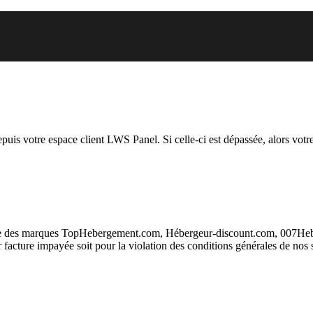
 vous essayez d’accéder est susp
depuis votre espace client LWS Panel. Si celle-ci est dépassée, alors votre
taire des marques TopHebergement.com, Hébergeur-discount.com, 007H
ur facture impayée soit pour la violation des conditions générales de nos 