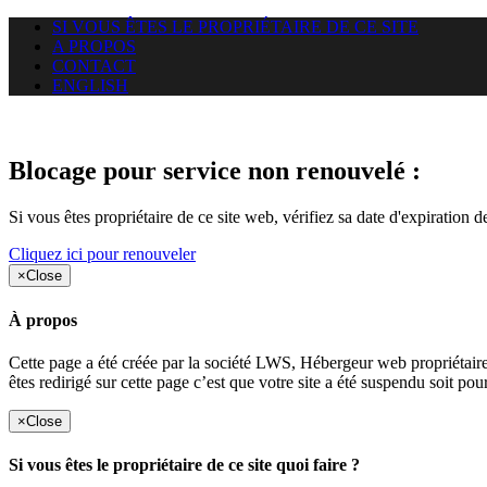
SI VOUS ÊTES LE PROPRIÉTAIRE DE CE SITE
A PROPOS
CONTACT
ENGLISH
Le site web duoscom.com auquel
Blocage pour service non renouvelé :
Si vous êtes propriétaire de ce site web, vérifiez sa date d'expiration 
Cliquez ici pour renouveler
×
Close
À propos
Cette page a été créée par la société LWS, Hébergeur web proprié
êtes redirigé sur cette page c’est que votre site a été suspendu soit po
×
Close
Si vous êtes le propriétaire de ce site quoi faire ?