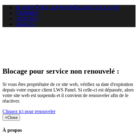
SI VOUS ÊTES LE PROPRIÉTAIRE DE CE SITE
A PROPOS
CONTACT
ENGLISH
Le site web duoscom.com
auquel vous essayez d’accéder
est suspendu
Blocage pour service non renouvelé :
Si vous êtes propriétaire de ce site web, vérifiez sa date d'expiration
depuis votre espace client LWS Panel. Si celle-ci est dépassée, alors
votre site web est suspendu et il convient de renouveler afin de le
réactiver.
Cliquez ici pour renouveler
×
Close
À propos