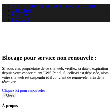
SI VOUS ÊTES LE PROPRIÉTAIRE DE CE SITE
A PROPOS
CONTACT
ENGLISH
Le site web duoscom.com
auquel vous essayez d’accéder
est suspendu
Blocage pour service non renouvelé :
Si vous êtes propriétaire de ce site web, vérifiez sa date d'expiration
depuis votre espace client LWS Panel. Si celle-ci est dépassée, alors
votre site web est suspendu et il convient de renouveler afin de le
réactiver.
Cliquez ici pour renouveler
×
Close
À propos