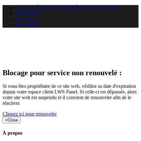
SI VOUS ÊTES LE PROPRIÉTAIRE DE CE SITE
A PROPOS
CONTACT
ENGLISH
Le site web duoscom.com
auquel vous essayez d’accéder
est suspendu
Blocage pour service non renouvelé :
Si vous êtes propriétaire de ce site web, vérifiez sa date d'expiration
depuis votre espace client LWS Panel. Si celle-ci est dépassée, alors
votre site web est suspendu et il convient de renouveler afin de le
réactiver.
Cliquez ici pour renouveler
×
Close
À propos