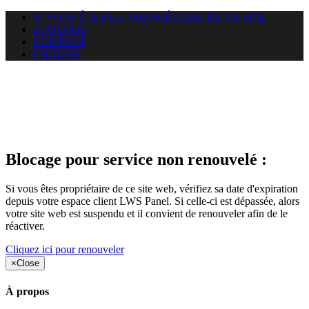
SI VOUS ÊTES LE PROPRIÉTAIRE DE CE SITE
A PROPOS
CONTACT
ENGLISH
Le site web duoscom.com
auquel vous essayez d’accéder
est suspendu
Blocage pour service non renouvelé :
Si vous êtes propriétaire de ce site web, vérifiez sa date d'expiration
depuis votre espace client LWS Panel. Si celle-ci est dépassée, alors
votre site web est suspendu et il convient de renouveler afin de le
réactiver.
Cliquez ici pour renouveler
×
Close
À propos