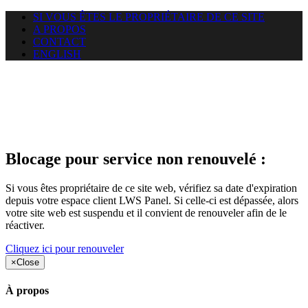
SI VOUS ÊTES LE PROPRIÉTAIRE DE CE SITE
A PROPOS
CONTACT
ENGLISH
Le site web duoscom.com
auquel vous essayez d’accéder
est suspendu
Blocage pour service non renouvelé :
Si vous êtes propriétaire de ce site web, vérifiez sa date d'expiration
depuis votre espace client LWS Panel. Si celle-ci est dépassée, alors
votre site web est suspendu et il convient de renouveler afin de le
réactiver.
Cliquez ici pour renouveler
×
Close
À propos