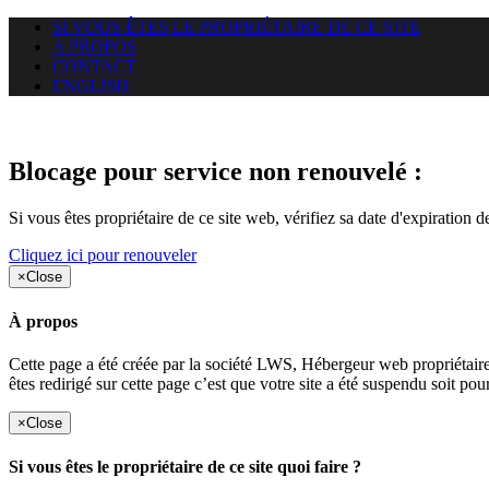
SI VOUS ÊTES LE PROPRIÉTAIRE DE CE SITE
A PROPOS
CONTACT
ENGLISH
Le site web duoscom.com auquel
Blocage pour service non renouvelé :
Si vous êtes propriétaire de ce site web, vérifiez sa date d'expiration 
Cliquez ici pour renouveler
×
Close
À propos
Cette page a été créée par la société LWS, Hébergeur web proprié
êtes redirigé sur cette page c’est que votre site a été suspendu soit po
×
Close
Si vous êtes le propriétaire de ce site quoi faire ?