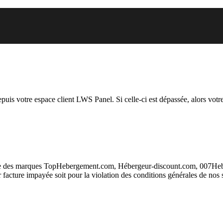
 vous essayez d’accéder est susp
depuis votre espace client LWS Panel. Si celle-ci est dépassée, alors votre
taire des marques TopHebergement.com, Hébergeur-discount.com, 007H
ur facture impayée soit pour la violation des conditions générales de nos 