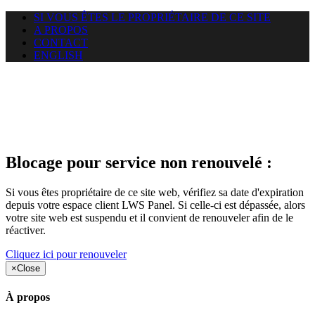
SI VOUS ÊTES LE PROPRIÉTAIRE DE CE SITE
A PROPOS
CONTACT
ENGLISH
Le site web duoscom.com
auquel vous essayez d’accéder
est suspendu
Blocage pour service non renouvelé :
Si vous êtes propriétaire de ce site web, vérifiez sa date d'expiration
depuis votre espace client LWS Panel. Si celle-ci est dépassée, alors
votre site web est suspendu et il convient de renouveler afin de le
réactiver.
Cliquez ici pour renouveler
×
Close
À propos