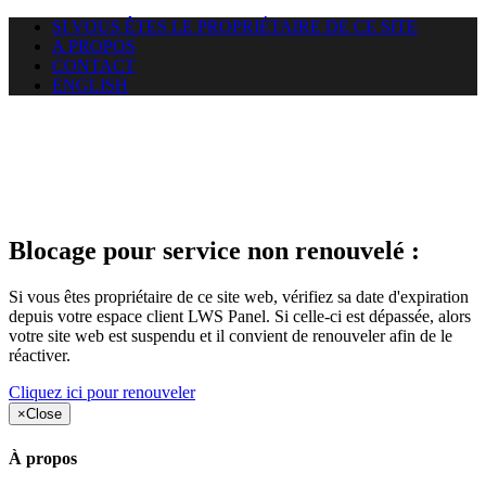
SI VOUS ÊTES LE PROPRIÉTAIRE DE CE SITE
A PROPOS
CONTACT
ENGLISH
Le site web duoscom.com
auquel vous essayez d’accéder
est suspendu
Blocage pour service non renouvelé :
Si vous êtes propriétaire de ce site web, vérifiez sa date d'expiration
depuis votre espace client LWS Panel. Si celle-ci est dépassée, alors
votre site web est suspendu et il convient de renouveler afin de le
réactiver.
Cliquez ici pour renouveler
×
Close
À propos