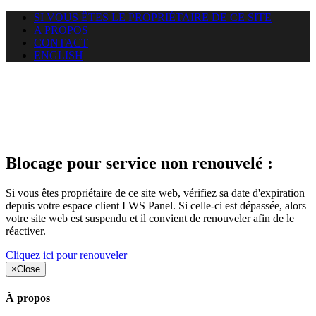
SI VOUS ÊTES LE PROPRIÉTAIRE DE CE SITE
A PROPOS
CONTACT
ENGLISH
Le site web duoscom.com
auquel vous essayez d’accéder
est suspendu
Blocage pour service non renouvelé :
Si vous êtes propriétaire de ce site web, vérifiez sa date d'expiration
depuis votre espace client LWS Panel. Si celle-ci est dépassée, alors
votre site web est suspendu et il convient de renouveler afin de le
réactiver.
Cliquez ici pour renouveler
×
Close
À propos