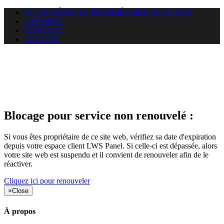
SI VOUS ÊTES LE PROPRIÉTAIRE DE CE SITE
A PROPOS
CONTACT
ENGLISH
Le site web duoscom.com
auquel vous essayez d’accéder
est suspendu
Blocage pour service non renouvelé :
Si vous êtes propriétaire de ce site web, vérifiez sa date d'expiration
depuis votre espace client LWS Panel. Si celle-ci est dépassée, alors
votre site web est suspendu et il convient de renouveler afin de le
réactiver.
Cliquez ici pour renouveler
×
Close
À propos