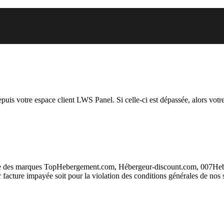
 vous essayez d’accéder est susp
depuis votre espace client LWS Panel. Si celle-ci est dépassée, alors votre
taire des marques TopHebergement.com, Hébergeur-discount.com, 007H
ur facture impayée soit pour la violation des conditions générales de nos 