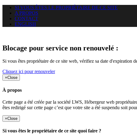
SI VOUS ÊTES LE PROPRIÉTAIRE DE CE SITE
A PROPOS
CONTACT
ENGLISH
Le site web duoscom.com auquel
Blocage pour service non renouvelé :
Si vous êtes propriétaire de ce site web, vérifiez sa date d'expiration 
Cliquez ici pour renouveler
×
Close
À propos
Cette page a été créée par la société LWS, Hébergeur web proprié
êtes redirigé sur cette page c’est que votre site a été suspendu soit po
×
Close
Si vous êtes le propriétaire de ce site quoi faire ?