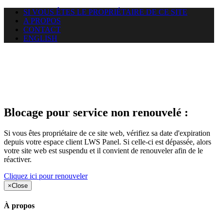
SI VOUS ÊTES LE PROPRIÉTAIRE DE CE SITE
A PROPOS
CONTACT
ENGLISH
Le site web duoscom.com
auquel vous essayez d’accéder
est suspendu
Blocage pour service non renouvelé :
Si vous êtes propriétaire de ce site web, vérifiez sa date d'expiration
depuis votre espace client LWS Panel. Si celle-ci est dépassée, alors
votre site web est suspendu et il convient de renouveler afin de le
réactiver.
Cliquez ici pour renouveler
×
Close
À propos