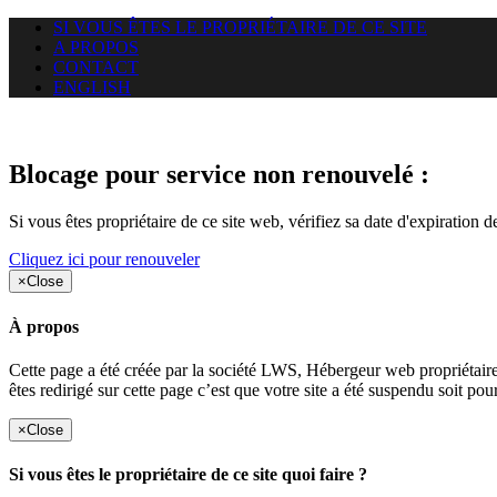
SI VOUS ÊTES LE PROPRIÉTAIRE DE CE SITE
A PROPOS
CONTACT
ENGLISH
Le site web duoscom.com auquel
Blocage pour service non renouvelé :
Si vous êtes propriétaire de ce site web, vérifiez sa date d'expiration 
Cliquez ici pour renouveler
×
Close
À propos
Cette page a été créée par la société LWS, Hébergeur web proprié
êtes redirigé sur cette page c’est que votre site a été suspendu soit po
×
Close
Si vous êtes le propriétaire de ce site quoi faire ?