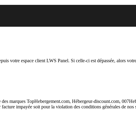
 vous essayez d’accéder est susp
depuis votre espace client LWS Panel. Si celle-ci est dépassée, alors votre
taire des marques TopHebergement.com, Hébergeur-discount.com, 007H
ur facture impayée soit pour la violation des conditions générales de nos 