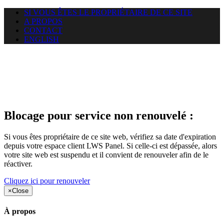
SI VOUS ÊTES LE PROPRIÉTAIRE DE CE SITE
A PROPOS
CONTACT
ENGLISH
Le site web duoscom.com
auquel vous essayez d’accéder
est suspendu
Blocage pour service non renouvelé :
Si vous êtes propriétaire de ce site web, vérifiez sa date d'expiration
depuis votre espace client LWS Panel. Si celle-ci est dépassée, alors
votre site web est suspendu et il convient de renouveler afin de le
réactiver.
Cliquez ici pour renouveler
×
Close
À propos