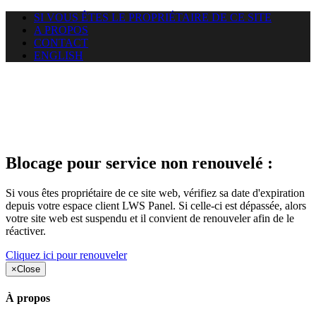
SI VOUS ÊTES LE PROPRIÉTAIRE DE CE SITE
A PROPOS
CONTACT
ENGLISH
Le site web duoscom.com
auquel vous essayez d’accéder
est suspendu
Blocage pour service non renouvelé :
Si vous êtes propriétaire de ce site web, vérifiez sa date d'expiration
depuis votre espace client LWS Panel. Si celle-ci est dépassée, alors
votre site web est suspendu et il convient de renouveler afin de le
réactiver.
Cliquez ici pour renouveler
×
Close
À propos