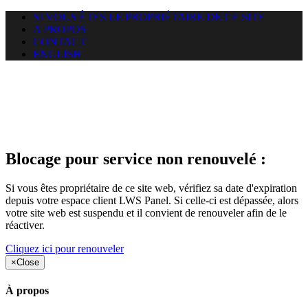
SI VOUS ÊTES LE PROPRIÉTAIRE DE CE SITE
A PROPOS
CONTACT
ENGLISH
Le site web duoscom.com
auquel vous essayez d’accéder
est suspendu
Blocage pour service non renouvelé :
Si vous êtes propriétaire de ce site web, vérifiez sa date d'expiration
depuis votre espace client LWS Panel. Si celle-ci est dépassée, alors
votre site web est suspendu et il convient de renouveler afin de le
réactiver.
Cliquez ici pour renouveler
×
Close
À propos