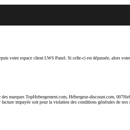
 vous essayez d’accéder est susp
depuis votre espace client LWS Panel. Si celle-ci est dépassée, alors votre
taire des marques TopHebergement.com, Hébergeur-discount.com, 007H
ur facture impayée soit pour la violation des conditions générales de nos 