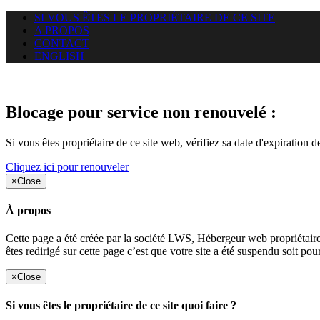
SI VOUS ÊTES LE PROPRIÉTAIRE DE CE SITE
A PROPOS
CONTACT
ENGLISH
Le site web duoscom.com auquel
Blocage pour service non renouvelé :
Si vous êtes propriétaire de ce site web, vérifiez sa date d'expiration 
Cliquez ici pour renouveler
×
Close
À propos
Cette page a été créée par la société LWS, Hébergeur web proprié
êtes redirigé sur cette page c’est que votre site a été suspendu soit po
×
Close
Si vous êtes le propriétaire de ce site quoi faire ?