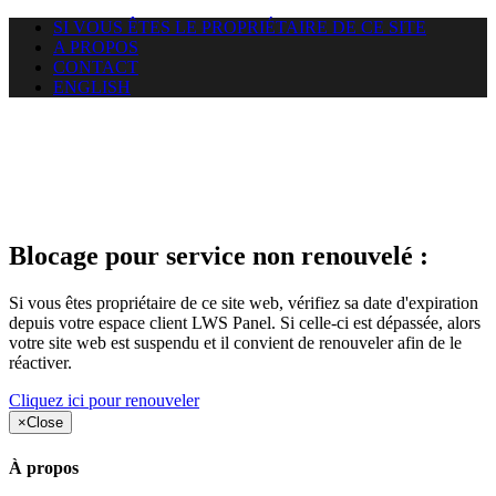
SI VOUS ÊTES LE PROPRIÉTAIRE DE CE SITE
A PROPOS
CONTACT
ENGLISH
Le site web duoscom.com
auquel vous essayez d’accéder
est suspendu
Blocage pour service non renouvelé :
Si vous êtes propriétaire de ce site web, vérifiez sa date d'expiration
depuis votre espace client LWS Panel. Si celle-ci est dépassée, alors
votre site web est suspendu et il convient de renouveler afin de le
réactiver.
Cliquez ici pour renouveler
×
Close
À propos