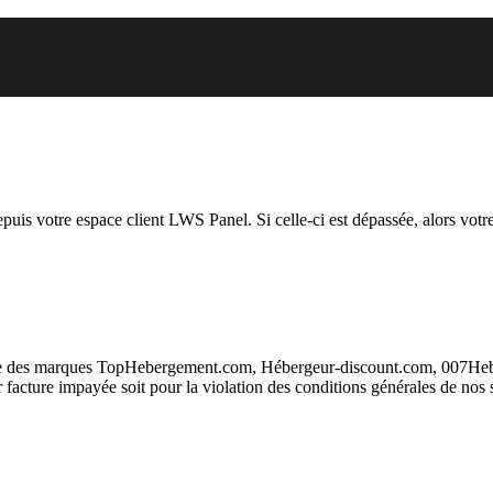
 vous essayez d’accéder est susp
depuis votre espace client LWS Panel. Si celle-ci est dépassée, alors votre
taire des marques TopHebergement.com, Hébergeur-discount.com, 007H
ur facture impayée soit pour la violation des conditions générales de nos 