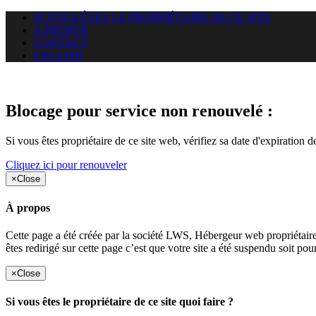
SI VOUS ÊTES LE PROPRIÉTAIRE DE CE SITE
A PROPOS
CONTACT
ENGLISH
Le site web duoscom.com auquel
Blocage pour service non renouvelé :
Si vous êtes propriétaire de ce site web, vérifiez sa date d'expiration 
Cliquez ici pour renouveler
×
Close
À propos
Cette page a été créée par la société LWS, Hébergeur web proprié
êtes redirigé sur cette page c’est que votre site a été suspendu soit po
×
Close
Si vous êtes le propriétaire de ce site quoi faire ?