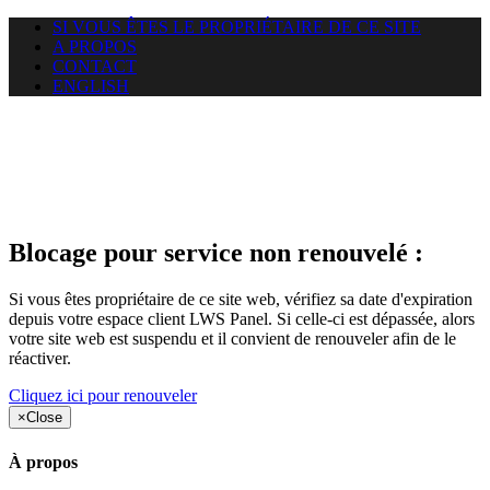
SI VOUS ÊTES LE PROPRIÉTAIRE DE CE SITE
A PROPOS
CONTACT
ENGLISH
Le site web duoscom.com
auquel vous essayez d’accéder
est suspendu
Blocage pour service non renouvelé :
Si vous êtes propriétaire de ce site web, vérifiez sa date d'expiration
depuis votre espace client LWS Panel. Si celle-ci est dépassée, alors
votre site web est suspendu et il convient de renouveler afin de le
réactiver.
Cliquez ici pour renouveler
×
Close
À propos