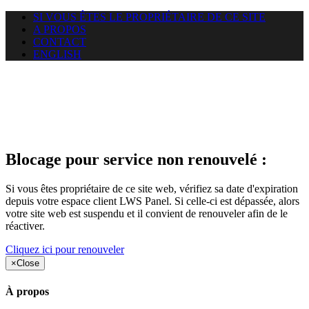
SI VOUS ÊTES LE PROPRIÉTAIRE DE CE SITE
A PROPOS
CONTACT
ENGLISH
Le site web duoscom.com
auquel vous essayez d’accéder
est suspendu
Blocage pour service non renouvelé :
Si vous êtes propriétaire de ce site web, vérifiez sa date d'expiration
depuis votre espace client LWS Panel. Si celle-ci est dépassée, alors
votre site web est suspendu et il convient de renouveler afin de le
réactiver.
Cliquez ici pour renouveler
×
Close
À propos