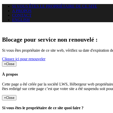
SI VOUS ÊTES LE PROPRIÉTAIRE DE CE SITE
A PROPOS
CONTACT
ENGLISH
Le site web duoscom.com auquel
Blocage pour service non renouvelé :
Si vous êtes propriétaire de ce site web, vérifiez sa date d'expiration 
Cliquez ici pour renouveler
×
Close
À propos
Cette page a été créée par la société LWS, Hébergeur web proprié
êtes redirigé sur cette page c’est que votre site a été suspendu soit po
×
Close
Si vous êtes le propriétaire de ce site quoi faire ?