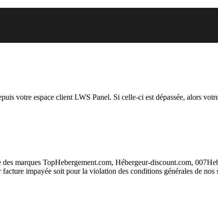
 vous essayez d’accéder est susp
depuis votre espace client LWS Panel. Si celle-ci est dépassée, alors votre
taire des marques TopHebergement.com, Hébergeur-discount.com, 007H
ur facture impayée soit pour la violation des conditions générales de nos 