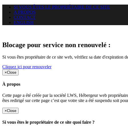
SI VOUS ÊTES LE PROPRIÉTAIRE DE CE SITE
A PROPOS
CONTACT
ENGLISH
Le site web duoscom.com auquel
Blocage pour service non renouvelé :
Si vous êtes propriétaire de ce site web, vérifiez sa date d'expiration 
Cliquez ici pour renouveler
×
Close
À propos
Cette page a été créée par la société LWS, Hébergeur web proprié
êtes redirigé sur cette page c’est que votre site a été suspendu soit po
×
Close
Si vous êtes le propriétaire de ce site quoi faire ?