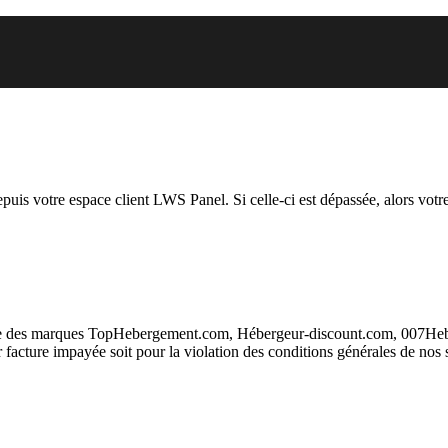
 vous essayez d’accéder est susp
depuis votre espace client LWS Panel. Si celle-ci est dépassée, alors votre
taire des marques TopHebergement.com, Hébergeur-discount.com, 007H
ur facture impayée soit pour la violation des conditions générales de nos 