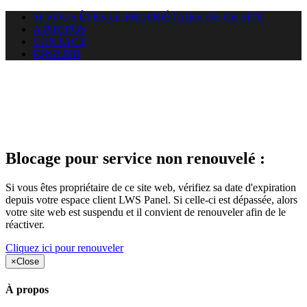
SI VOUS ÊTES LE PROPRIÉTAIRE DE CE SITE
A PROPOS
CONTACT
ENGLISH
Le site web duoscom.com
auquel vous essayez d’accéder
est suspendu
Blocage pour service non renouvelé :
Si vous êtes propriétaire de ce site web, vérifiez sa date d'expiration
depuis votre espace client LWS Panel. Si celle-ci est dépassée, alors
votre site web est suspendu et il convient de renouveler afin de le
réactiver.
Cliquez ici pour renouveler
×
Close
À propos