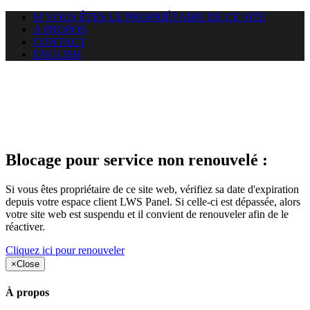
SI VOUS ÊTES LE PROPRIÉTAIRE DE CE SITE
A PROPOS
CONTACT
ENGLISH
Le site web duoscom.com
auquel vous essayez d’accéder
est suspendu
Blocage pour service non renouvelé :
Si vous êtes propriétaire de ce site web, vérifiez sa date d'expiration
depuis votre espace client LWS Panel. Si celle-ci est dépassée, alors
votre site web est suspendu et il convient de renouveler afin de le
réactiver.
Cliquez ici pour renouveler
×
Close
À propos