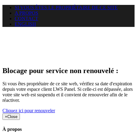
SI VOUS ÊTES LE PROPRIÉTAIRE DE CE SITE
A PROPOS
CONTACT
ENGLISH
Le site web duoscom.com
auquel vous essayez d’accéder
est suspendu
Blocage pour service non renouvelé :
Si vous êtes propriétaire de ce site web, vérifiez sa date d'expiration
depuis votre espace client LWS Panel. Si celle-ci est dépassée, alors
votre site web est suspendu et il convient de renouveler afin de le
réactiver.
Cliquez ici pour renouveler
×
Close
À propos