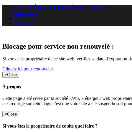
SI VOUS ÊTES LE PROPRIÉTAIRE DE CE SITE
A PROPOS
CONTACT
ENGLISH
Le site web duoscom.com auquel
Blocage pour service non renouvelé :
Si vous êtes propriétaire de ce site web, vérifiez sa date d'expiration 
Cliquez ici pour renouveler
×
Close
À propos
Cette page a été créée par la société LWS, Hébergeur web proprié
êtes redirigé sur cette page c’est que votre site a été suspendu soit po
×
Close
Si vous êtes le propriétaire de ce site quoi faire ?