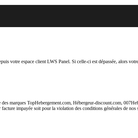
 vous essayez d’accéder est susp
depuis votre espace client LWS Panel. Si celle-ci est dépassée, alors votre
taire des marques TopHebergement.com, Hébergeur-discount.com, 007H
ur facture impayée soit pour la violation des conditions générales de nos 