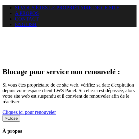
SI VOUS ÊTES LE PROPRIÉTAIRE DE CE SITE
A PROPOS
CONTACT
ENGLISH
Le site web duoscom.com
auquel vous essayez d’accéder
est suspendu
Blocage pour service non renouvelé :
Si vous êtes propriétaire de ce site web, vérifiez sa date d'expiration
depuis votre espace client LWS Panel. Si celle-ci est dépassée, alors
votre site web est suspendu et il convient de renouveler afin de le
réactiver.
Cliquez ici pour renouveler
×
Close
À propos