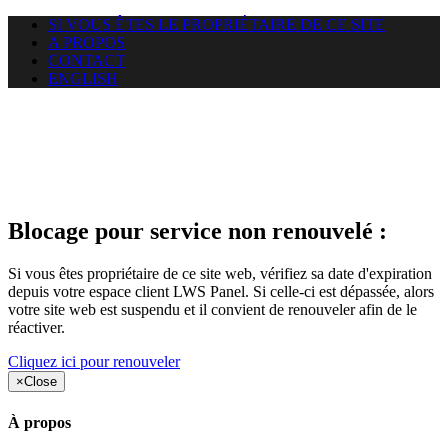
SI VOUS ÊTES LE PROPRIÉTAIRE DE CE SITE
A PROPOS
CONTACT
ENGLISH
Le site web duoscom.com
auquel vous essayez d’accéder
est suspendu
Blocage pour service non renouvelé :
Si vous êtes propriétaire de ce site web, vérifiez sa date d'expiration
depuis votre espace client LWS Panel. Si celle-ci est dépassée, alors
votre site web est suspendu et il convient de renouveler afin de le
réactiver.
Cliquez ici pour renouveler
×
Close
À propos