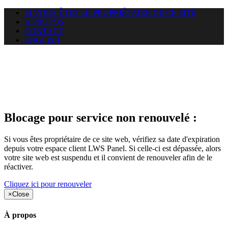
SI VOUS ÊTES LE PROPRIÉTAIRE DE CE SITE
A PROPOS
CONTACT
ENGLISH
Le site web duoscom.com
auquel vous essayez d’accéder
est suspendu
Blocage pour service non renouvelé :
Si vous êtes propriétaire de ce site web, vérifiez sa date d'expiration
depuis votre espace client LWS Panel. Si celle-ci est dépassée, alors
votre site web est suspendu et il convient de renouveler afin de le
réactiver.
Cliquez ici pour renouveler
×
Close
À propos