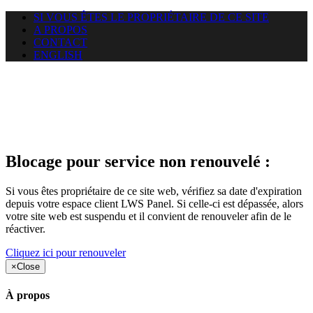
SI VOUS ÊTES LE PROPRIÉTAIRE DE CE SITE
A PROPOS
CONTACT
ENGLISH
Le site web duoscom.com
auquel vous essayez d’accéder
est suspendu
Blocage pour service non renouvelé :
Si vous êtes propriétaire de ce site web, vérifiez sa date d'expiration
depuis votre espace client LWS Panel. Si celle-ci est dépassée, alors
votre site web est suspendu et il convient de renouveler afin de le
réactiver.
Cliquez ici pour renouveler
×
Close
À propos