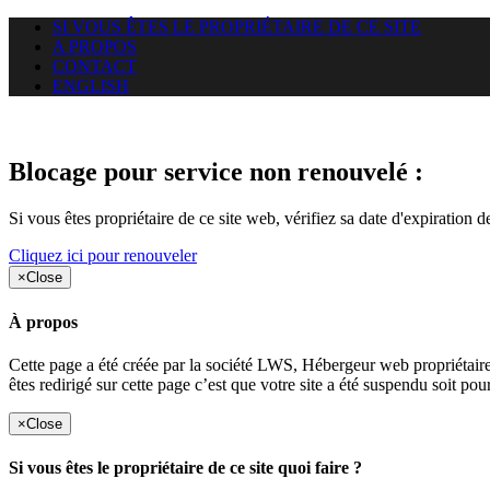
SI VOUS ÊTES LE PROPRIÉTAIRE DE CE SITE
A PROPOS
CONTACT
ENGLISH
Le site web duoscom.com auquel
Blocage pour service non renouvelé :
Si vous êtes propriétaire de ce site web, vérifiez sa date d'expiration 
Cliquez ici pour renouveler
×
Close
À propos
Cette page a été créée par la société LWS, Hébergeur web proprié
êtes redirigé sur cette page c’est que votre site a été suspendu soit po
×
Close
Si vous êtes le propriétaire de ce site quoi faire ?