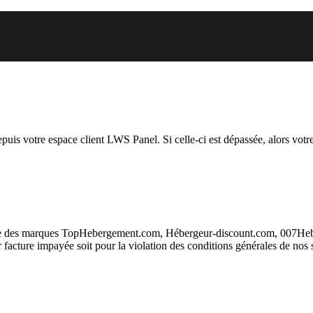
 vous essayez d’accéder est susp
depuis votre espace client LWS Panel. Si celle-ci est dépassée, alors votre
taire des marques TopHebergement.com, Hébergeur-discount.com, 007H
ur facture impayée soit pour la violation des conditions générales de nos 