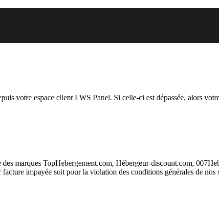
 vous essayez d’accéder est susp
depuis votre espace client LWS Panel. Si celle-ci est dépassée, alors votre
taire des marques TopHebergement.com, Hébergeur-discount.com, 007H
ur facture impayée soit pour la violation des conditions générales de nos 