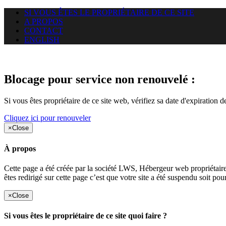
SI VOUS ÊTES LE PROPRIÉTAIRE DE CE SITE
A PROPOS
CONTACT
ENGLISH
Le site web duoscom.com auquel
Blocage pour service non renouvelé :
Si vous êtes propriétaire de ce site web, vérifiez sa date d'expiration 
Cliquez ici pour renouveler
×
Close
À propos
Cette page a été créée par la société LWS, Hébergeur web proprié
êtes redirigé sur cette page c’est que votre site a été suspendu soit po
×
Close
Si vous êtes le propriétaire de ce site quoi faire ?