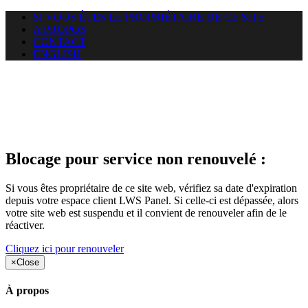
SI VOUS ÊTES LE PROPRIÉTAIRE DE CE SITE
A PROPOS
CONTACT
ENGLISH
Le site web duoscom.com
auquel vous essayez d’accéder
est suspendu
Blocage pour service non renouvelé :
Si vous êtes propriétaire de ce site web, vérifiez sa date d'expiration
depuis votre espace client LWS Panel. Si celle-ci est dépassée, alors
votre site web est suspendu et il convient de renouveler afin de le
réactiver.
Cliquez ici pour renouveler
×
Close
À propos