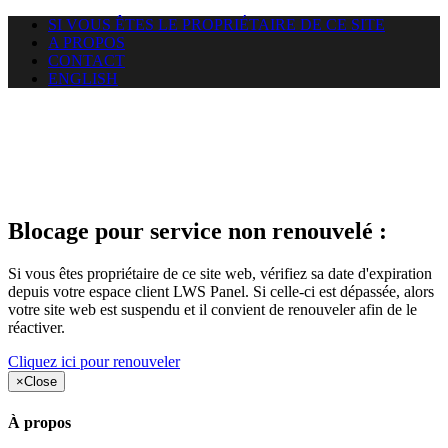
SI VOUS ÊTES LE PROPRIÉTAIRE DE CE SITE
A PROPOS
CONTACT
ENGLISH
Le site web duoscom.com
auquel vous essayez d’accéder
est suspendu
Blocage pour service non renouvelé :
Si vous êtes propriétaire de ce site web, vérifiez sa date d'expiration
depuis votre espace client LWS Panel. Si celle-ci est dépassée, alors
votre site web est suspendu et il convient de renouveler afin de le
réactiver.
Cliquez ici pour renouveler
×
Close
À propos