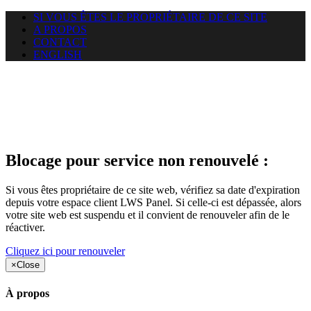
SI VOUS ÊTES LE PROPRIÉTAIRE DE CE SITE
A PROPOS
CONTACT
ENGLISH
Le site web duoscom.com
auquel vous essayez d’accéder
est suspendu
Blocage pour service non renouvelé :
Si vous êtes propriétaire de ce site web, vérifiez sa date d'expiration
depuis votre espace client LWS Panel. Si celle-ci est dépassée, alors
votre site web est suspendu et il convient de renouveler afin de le
réactiver.
Cliquez ici pour renouveler
×
Close
À propos