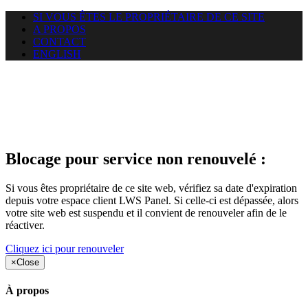
SI VOUS ÊTES LE PROPRIÉTAIRE DE CE SITE
A PROPOS
CONTACT
ENGLISH
Le site web duoscom.com
auquel vous essayez d’accéder
est suspendu
Blocage pour service non renouvelé :
Si vous êtes propriétaire de ce site web, vérifiez sa date d'expiration
depuis votre espace client LWS Panel. Si celle-ci est dépassée, alors
votre site web est suspendu et il convient de renouveler afin de le
réactiver.
Cliquez ici pour renouveler
×
Close
À propos