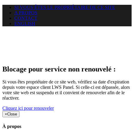
SI VOUS ÊTES LE PROPRIÉTAIRE DE CE SITE
A PROPOS
CONTACT
ENGLISH
Le site web duoscom.com
auquel vous essayez d’accéder
est suspendu
Blocage pour service non renouvelé :
Si vous êtes propriétaire de ce site web, vérifiez sa date d'expiration
depuis votre espace client LWS Panel. Si celle-ci est dépassée, alors
votre site web est suspendu et il convient de renouveler afin de le
réactiver.
Cliquez ici pour renouveler
×
Close
À propos