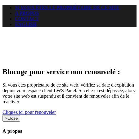
SI VOUS ÊTES LE PROPRIÉTAIRE DE CE SITE
A PROPOS
CONTACT
ENGLISH
Le site web duoscom.com
auquel vous essayez d’accéder
est suspendu
Blocage pour service non renouvelé :
Si vous êtes propriétaire de ce site web, vérifiez sa date d'expiration
depuis votre espace client LWS Panel. Si celle-ci est dépassée, alors
votre site web est suspendu et il convient de renouveler afin de le
réactiver.
Cliquez ici pour renouveler
×
Close
À propos